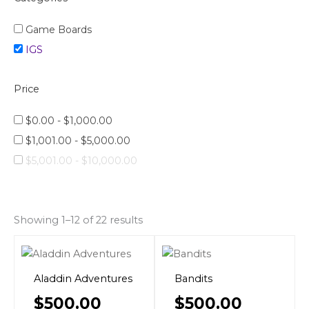
Game Boards
IGS
Price
$
0.00
-
$
1,000.00
$
1,001.00
-
$
5,000.00
$
5,001.00
-
$
10,000.00
Showing 1–12 of 22 results
Aladdin Adventures
Bandits
$
500.00
$
500.00